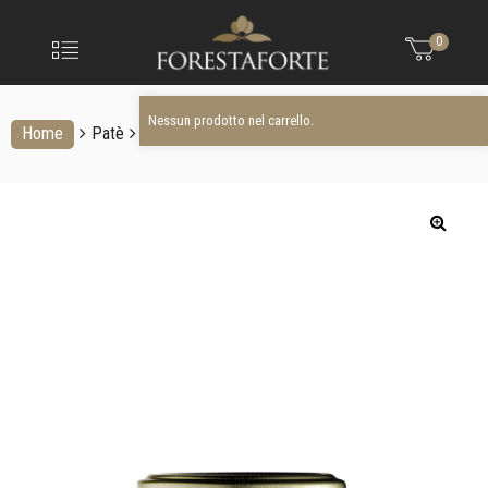
FORESTAFO
Nessun prodotto nel carrello.
Menu
0
Olio
extravergine
d'oliva
Nessun prodotto nel carrello.
Home
Patè
Patè di peperoncino piccante 130 g