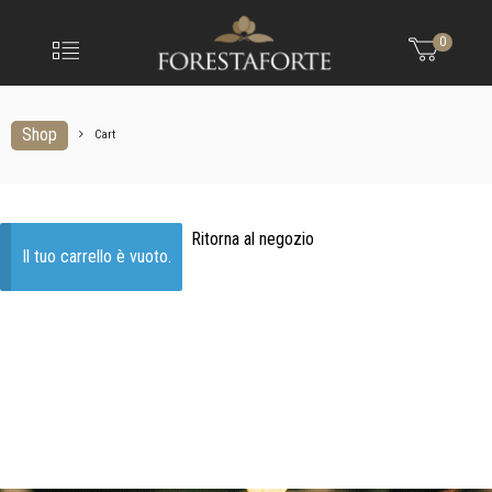
FORESTAFO
Menu
0
Olio
extravergine
d'oliva
Shop
Cart
Cart
Ritorna al negozio
Il tuo carrello è vuoto.