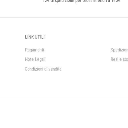
12€ di spedizione per ordini inferiori a 120€
LINK UTILI
Pagamenti
Spedizion
Note Legali
Resi e sos
Condizioni di vendita