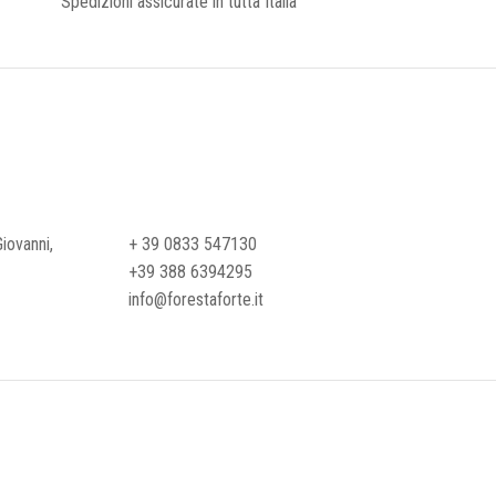
Spedizioni assicurate in tutta Italia
iovanni,
+ 39 0833 547130
+39 388 6394295
info@forestaforte.it