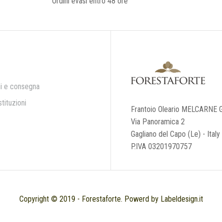
Ordini evasi entro 48 ore
i e consegna
tituzioni
Frantoio Oleario MELCARNE G
Via Panoramica 2
Gagliano del Capo (Le) - Italy
P.IVA 03201970757
Copyright © 2019 - Forestaforte. Powerd by Labeldesign.it