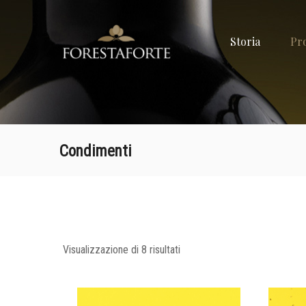
FORESTAF
Storia
Pr
Olio
extravergine
d'oliva
Condimenti
Visualizzazione di 8 risultati