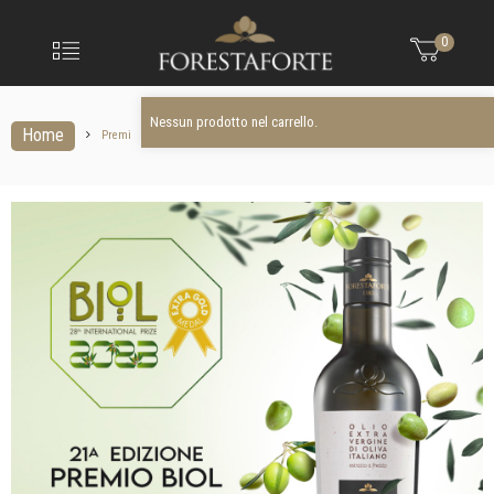
FORESTAFO
Nessun prodotto nel carrello.
Menu
0
Olio
extravergine
d'oliva
Nessun prodotto nel carrello.
Home
Premi
Premi