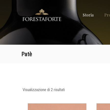
FORESTAF
Storia
Pr
Olio
extravergine
d'oliva
Patè
Visualizzazione di 2 risultati