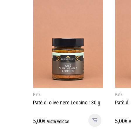
Patè
Patè
Patè di olive nere Leccino 130 g
Patè di
5,00
€
5,00
€
Vista veloce
V