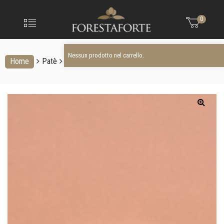
FORESTAFO
Nessun prodotto nel carrello.
Menu
0
Olio
extravergine
d'oliva
Nessun prodotto nel carrello.
Home
Patè
Patè di olive verdi FS17 130 g