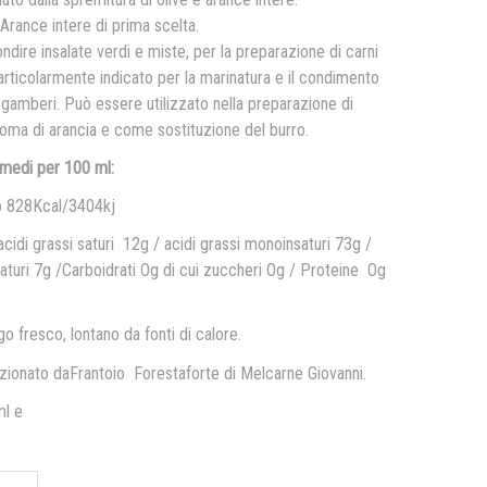
, Arance intere di prima scelta.
ndire insalate verdi e miste, per la preparazione di carni
rticolarmente indicato per la marinatura e il condimento
 gamberi. Può essere utilizzato nella preparazione di
aroma di arancia e come sostituzione del burro.
i medi per 100 ml:
o 828Kcal/3404kj
acidi grassi saturi 12g / acidi grassi monoinsaturi 73g /
nsaturi 7g /Carboidrati Og di cui zuccheri Og / Proteine Og
o fresco, lontano da fonti di calore.
zionato daFrantoio Forestaforte di Melcarne Giovanni.
ml e