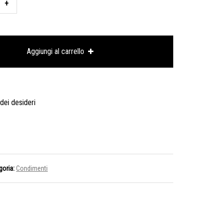
IMENTO
uto
Aggiungi al carrello
itura
 dei desideri
e
goria:
Condimenti
tà