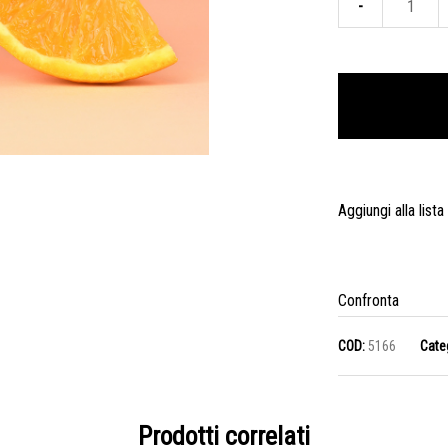
COND
otten
dalla
sprem
di
olive
e
Aggiungi alla lista
aranc
intere
-
Confronta
100
COD:
5166
Cate
ml
quanti
Prodotti correlati