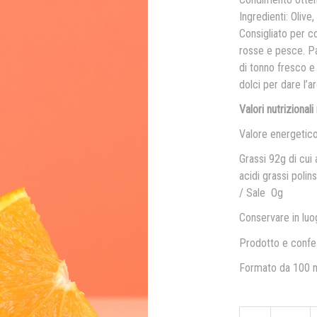
Ingredienti: Olive
Consigliato per co
rosse e pesce. Pa
di tonno fresco e
dolci per dare l’
Valori nutrizional
Valore energetic
Grassi 92g di cui 
acidi grassi poli
/ Sale Og
Conservare in luog
Prodotto e confe
Formato da 100 