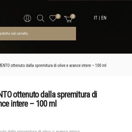
Nessun prodotto nel carrello.
Search
0
0
IT
|
EN
dotto nel carrello.
NTO ottenuto dalla spremitura di olive e arance intere – 100 ml
O ottenuto dalla spremitura di
ance intere – 100 ml
to dalla spremitura di olive e arance intere.