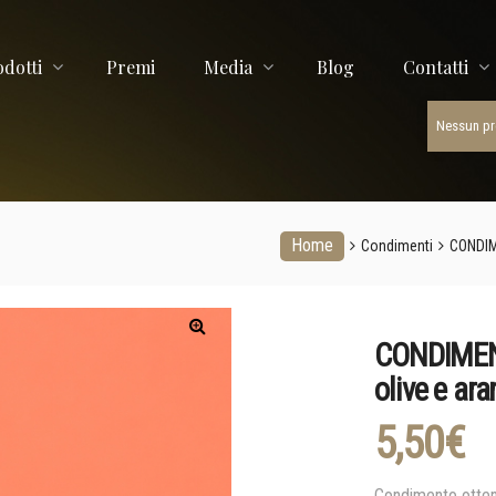
ORTE
odotti
Premi
Media
Blog
Contatti
Nessun pro
Home
Condimenti
CONDIME
CONDIMENT
olive e ar
5,50
€
Condimento ottenu