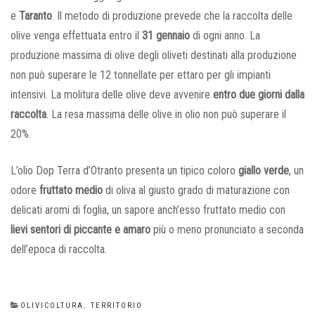
e
Taranto
. Il metodo di produzione prevede che la raccolta delle
olive venga effettuata entro il
31 gennaio
di ogni anno. La
produzione massima di olive degli oliveti destinati alla produzione
non può superare le 12 tonnellate per ettaro per gli impianti
intensivi. La molitura delle olive deve avvenire
entro due giorni dalla
raccolta
. La resa massima delle olive in olio non può superare il
20%.
L’olio Dop Terra d’Otranto presenta un tipico coloro
giallo verde
, un
odore
fruttato medio
di oliva al giusto grado di maturazione con
delicati aromi di foglia, un sapore anch’esso fruttato medio con
lievi sentori di
piccante e amaro
più o meno pronunciato a seconda
dell’epoca di raccolta.
CATEGORIES
OLIVICOLTURA
,
TERRITORIO