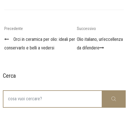
Navigazione
Previous
Next
Precedente
Successivo
articoli
Post
Post
Orci in ceramica per olio: ideali per
Olio italiano, un’eccellenza
conservarlo e belli a vedersi
da difendere
Cerca
Search
Cerca
for: