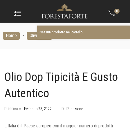
FORESTAFO
Nessun prodotto nel carrello.
Menu
0
Olio
extravergine
d'oliva
Nessun prodotto nel carrello.
Home
Olivicoltura
Olio Dop tipicità e gusto autentico
Olio Dop Tipicità E Gusto
Autentico
Pubblicato Il
Febbraio 23, 2022
Da
Redazione
L’Italia è il Paese europeo con il maggior numero di prodotti