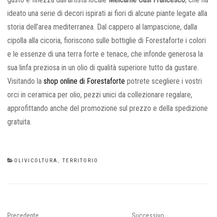
ideato una serie di decori ispirati ai fiori di alcune piante legate alla
storia dell’area mediterranea. Dal cappero al lampascione, dalla
cipolla alla cicoria, fioriscono sulle bottiglie di Forestaforte i colori
e le essenze di una terra forte e tenace, che infonde generosa la
sua linfa preziosa in un olio di qualità superiore tutto da gustare.
Visitando la
shop online di Forestaforte
potrete scegliere i vostri
orci in ceramica per olio, pezzi unici da collezionare regalare,
approfittando anche del promozione sul prezzo e della spedizione
gratuita.
CATEGORIES
OLIVICOLTURA
,
TERRITORIO
Navigazione
Previous
Next
Precedente
Successivo