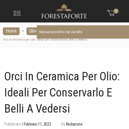
FORESTAFO
Nessun prodotto nel carrello.
Menu
0
Olio
extravergine
d'oliva
Home
Olivicoltura
Nessun prodotto nel carrello.
Orci in ceramica per olio: ideali per conservarlo e belli a vedersi
Orci In Ceramica Per Olio:
Ideali Per Conservarlo E
Belli A Vedersi
Pubblicato Il
Febbraio 11, 2022
Da
Redazione