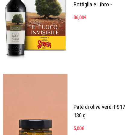
Bottiglia e Libro -
36,00
€
Patè di olive verdi FS17
130 g
5,00
€