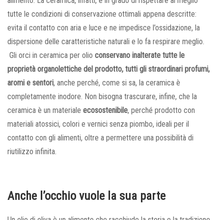
alimento. La ceramica, infatti, è in grado di rispettare al meglio
tutte le condizioni di conservazione ottimali appena descritte:
evita il contatto con aria e luce e ne impedisce l’ossidazione, la
dispersione delle caratteristiche naturali e lo fa respirare meglio.
Gli orci in ceramica per olio
conservano inalterate tutte le
proprietà organolettiche del prodotto, tutti gli straordinari profumi,
aromi e sentori
, anche perché, come si sa, la ceramica è
completamente inodore. Non bisogna trascurare, infine, che la
ceramica è un materiale
ecosostenibile
, perché prodotto con
materiali atossici, colori e vernici senza piombo, ideali per il
contatto con gli alimenti, oltre a permettere una possibilità di
riutilizzo infinita.
Anche l’occhio vuole la sua parte
Un olio di oliva è un alimento che racchiude la storia e la tradizione