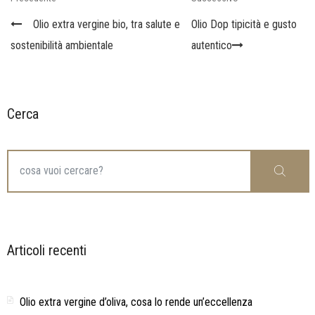
articoli
Post
Post
Olio extra vergine bio, tra salute e
Olio Dop tipicità e gusto
sostenibilità ambientale
autentico
Cerca
Search
Cerca
for:
Articoli recenti
Olio extra vergine d’oliva, cosa lo rende un’eccellenza