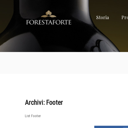
FORESTAF
Storia
Pr
Olio
extravergine
d'oliva
Archivi:
Footer
List Footer