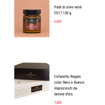
Patè di olive verdi
FS17 130 g
5,00
€
Cofanetto Regalo
color Nero e Bianco
impreziositi da
lamine d'oro.
7,00
€