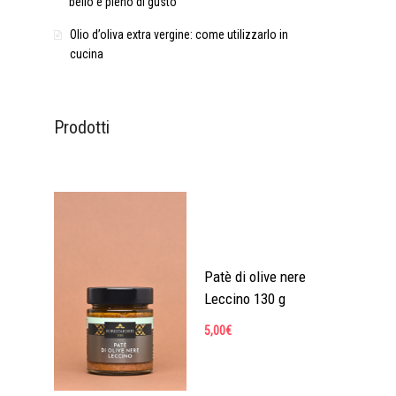
bello e pieno di gusto
Olio d’oliva extra vergine: come utilizzarlo in
cucina
Prodotti
Patè di olive nere
Leccino 130 g
5,00
€