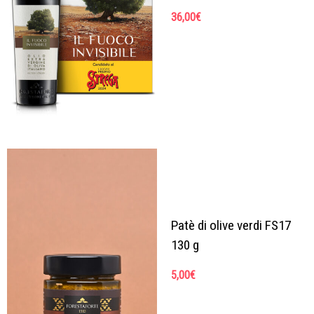
36,00
€
Patè di olive verdi FS17
130 g
5,00
€