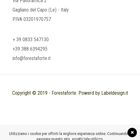
Via Panoramica 2
Gagliano del Capo (Le) - Italy
P.IVA 03201970757
+ 39 0833 547130
+39 388 6394295
info@forestaforte.it
Copyright © 2019 - Forestaforte. Powerd by Labeldesign.it
Utilizziamo i cookie per offrirti la migliore esperienza online. Continuando a
navigare questo sito, accetti tale utilizzo.