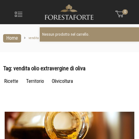
FORESTAFO
Nessun prodotto nel carrello.
Menu
0
Olio
extravergine
d'oliva
Nessun prodotto nel carrello.
Home
vendita olio extravergine di oliva
Tag:
vendita olio extravergine di oliva
Ricette
Territorio
Olivicoltura