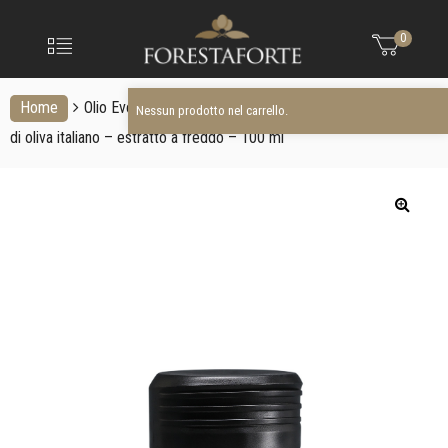
FORESTAFO
Nessun prodotto nel carrello.
Menu
0
Olio
extravergine
d'oliva
Home
Olio Evo Terrapetre
TERRAPETRE: Olio extra vergine
Nessun prodotto nel carrello.
di oliva italiano – estratto a freddo – 100 ml