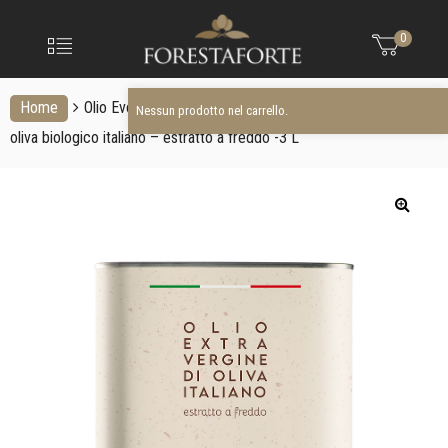
FORESTAFO
Nessun prodotto nel carrello.
Menu
0
Olio
extravergine
d'oliva
Home
Olio Evo Biologico
BIOLOGICO: Olio extra vergine di
Nessun prodotto nel carrello.
oliva biologico italiano – estratto a freddo -3 L