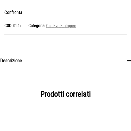
-
estratto
Confronta
a
COD:
0147
Categoria:
Olio Evo Biologico
freddo
-3
L
quantità
Descrizione
Prodotti correlati