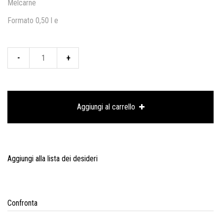
Melcarne
Formato 0,50 l e
Bottiglia
in
ceramica
Aggiungi al carrello
disegno
CICORIA
quantità
Aggiungi alla lista dei desideri
Confronta