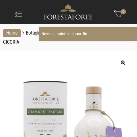
FORESTAFO
Nessun prodotto nel carrello.
Menu
0
Olio
extravergine
d'oliva
Home
Bottiglie in ceramica
Bottiglia in ceramica disegno
Nessun prodotto nel carrello.
CICORIA