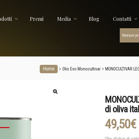
ORTE
odotti
Premi
Media
Blog
Contatti
Nessun pro
Home
Olio Evo Monocultivar
MONOCULTIVAR LECCIN
MONOCULTI
di oliva it
49,50
€
Olio d’oliva di ca