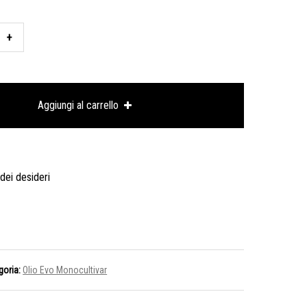
CULTIVAR
NO:
Aggiungi al carrello
ne
 dei desideri
o
to
goria:
Olio Evo Monocultivar
o