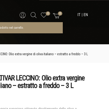
Nessun prodotto nel carrello.
Search
0
0
IT
|
EN
dotto nel carrello.
O: Olio extra vergine di oliva italiano – estratto a freddo – 3 L
VAR LECCINO: Olio extra vergine
aliano – estratto a freddo – 3 L
tegoria superiore ottenuto direttamente dalle olive e