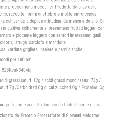
nte procedimenti meccanici. Prodotto da olive della
ino, raccolte i primi di ottobre e molite entro cinque
una cultivar dalla duplice attitudine: da mensa e da olio. Gli
esta cultivar solitamente si presentano fruttati leggeri con
i amaro e piccante leggero con sentori interessanti quali
cicoria, lattuga, carciofo e mandorla.
ce, verdure grigliate, insalate e carni bianche.
i medi per 100 ml:
o 828Kcal/3404kj
acidi grassi saturi 12g / acidi grassi monoinsaturi 73g /
nsaturi 7g /Carboidrati Og di cui zuccheri Og / Proteine Og
uogo fresco e asciutto, lontano da fonti di luce e calore.
ionato da: Frantoio Forestaforte di Giovanni Melcarne.