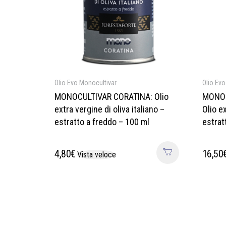
Olio Evo Monocultivar
Olio Evo
MONOCULTIVAR CORATINA: Olio
MONOC
extra vergine di oliva italiano –
Olio ex
estratto a freddo – 100 ml
estrat
4,80
€
16,50
Vista veloce