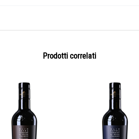
3
L
quanti
Prodotti correlati