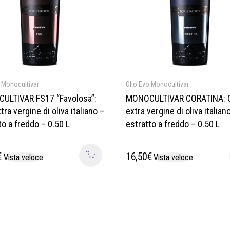
 Monocultivar
Olio Evo Monocultivar
ULTIVAR FS17 “Favolosa”:
MONOCULTIVAR CORATINA: O
tra vergine di oliva italiano –
extra vergine di oliva italian
to a freddo – 0.50 L
estratto a freddo – 0.50 L
€
16,50
€
Vista veloce
Vista veloce