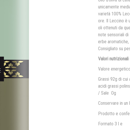
unicamente media
varietà 100% Lecc
ore. Il Leccino è 
oli ottenuti da qu
note sensoriali d
erbe aromatiche, 
Consigliato su pes
Valori nutrizional
Valore energetic
Grassi 92g di cui 
acidi grassi poli
/ Sale Og
Conservare in un l
Prodotto e confez
Formato 3 l e