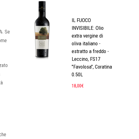
IL FUOCO
INVISIBILE: Olio
2%. Se
extra vergine di
come
oliva italiano -
estratto a freddo -
Leccino, FS17
zato
"Favolosa", Coratina
a
0.50L
tà
18,00
€
nche