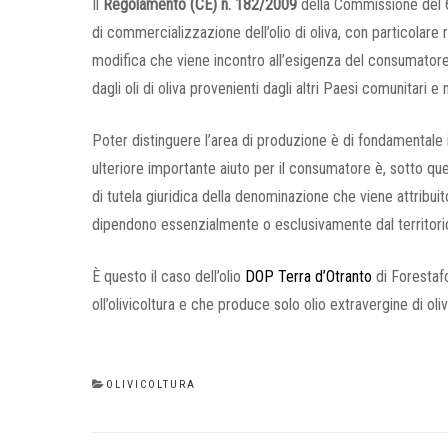
Il
Regolamento (CE) n. 182/2009
della Commissione del 6
di commercializzazione dell’olio di oliva, con particolare ri
modifica che viene incontro all’esigenza del consumatore d
dagli oli di oliva provenienti dagli altri Paesi comunitari e
Poter distinguere l’area di produzione è di fondamentale imp
ulteriore importante aiuto per il consumatore è, sotto que
di tutela giuridica della denominazione che viene attribuito
dipendono essenzialmente o esclusivamente dal territorio 
È questo il caso dell’olio
DOP Terra d’Otranto
di Forestaf
oll’olivicoltura e che produce solo olio extravergine di oliva
CATEGORIES
OLIVICOLTURA