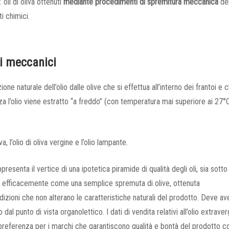
 oli di oliva ottenuti
mediante procedimenti di spremitura meccanica
del
i chimici.
ti meccanici
e naturale dell’olio dalle olive che si effettua all’interno dei frantoi e 
a l’olio viene estratto “a freddo” (con temperatura mai superiore ai 27°
 l’olio di oliva vergine e l’olio lampante.
resenta il vertice di una ipotetica piramide di qualità degli oli, sia sotto 
rlo efficacemente come una semplice spremuta di olive, ottenuta
ioni che non alterano le caratteristiche naturali del prodotto. Deve av
al punto di vista organolettico. I dati di vendita relativi all’olio extraver
a preferenza per i marchi che garantiscono qualità e bontà del prodotto c