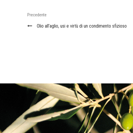
Navigazione
Previous
Precedente
articoli
Post
Olio all’aglio, usi e virtù di un condimento sfizioso