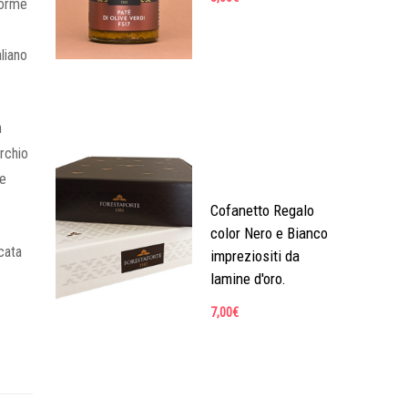
norme
liano
n
rchio
ve
Cofanetto Regalo
color Nero e Bianco
cata
impreziositi da
lamine d'oro.
7,00
€