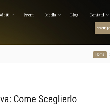
ORTE
odotti
Premi
Media
Blog
Contatti
Nessun pro
Home
liva: Come Sceglierlo