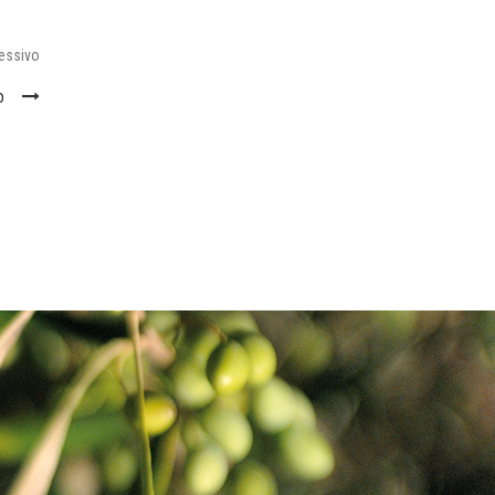
Next
essivo
Post
o