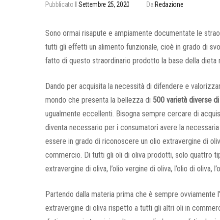
Pubblicato Il
Settembre 25, 2020
Da
Redazione
Sono ormai risapute e ampiamente documentate le straord
tutti gli effetti un alimento funzionale, cioè in grado di s
fatto di questo straordinario prodotto la base della dieta
Dando per acquisita la necessità di difendere e valorizzar
mondo che presenta la bellezza di
500 varietà diverse di
ugualmente eccellenti. Bisogna sempre cercare di acquista
diventa necessario per i consumatori avere la necessari
essere in grado di riconoscere un olio extravergine di oliva 
commercio. Di tutti gli oli di oliva prodotti, solo quattro t
extravergine di oliva, l’olio vergine di oliva, l’olio di oliva, l’
Partendo dalla materia prima che è sempre ovviamente l’oli
extravergine di oliva rispetto a tutti gli altri oli in comm