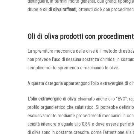
distinguere, in termini molto generali, due grandi tipologie:
drupe e
oli di oliva raffinati
, ottenuti cioè con procediment
Oli di oliva prodotti con procedimen
La spremitura meccanica delle olive è il metodo di estrazion
non prevede l’uso di nessuna sostanza chimica: in sostanz
semplicemente spremendo e macinando le olive.
A questa categoria appartengono l’olio extravergine di oliva,
L’olio extravergine di oliva
, chiamato anche olio “EVO”, rapp
profilo organolettico che salutistico. Si potrebbe defini
esclusivamente mediante procedimenti meccanici in condiz
acidità inferiore o uguale allo 0,8% e deve essere perfetto d
di oliva sono in costante crescita, come l’attenzione all