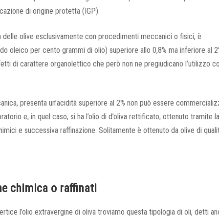
azione di origine protetta (IGP).
a delle olive esclusivamente con procedimenti meccanici o fisici, è
cido oleico per cento grammi di olio) superiore allo 0,8% ma inferiore al 
ifetti di carattere organolettico che però non ne pregiudicano l’utilizzo 
anica, presenta un’acidità superiore al 2% non può essere commercializ
rio e, in quel caso, si ha l’olio di d’oliva rettificato, ottenuto tramite l
himici e successiva raffinazione. Solitamente è ottenuto da olive di quali
ne chimica o raffinati
tice l’olio extravergine di oliva troviamo questa tipologia di oli, detti a