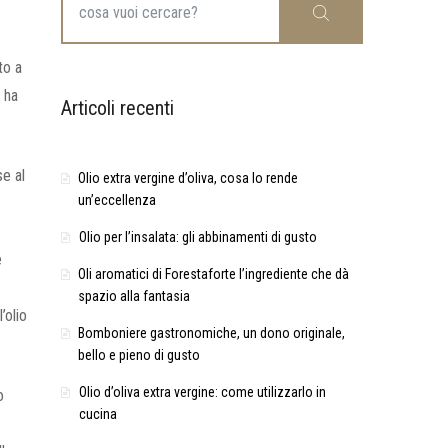
Cerca
for:
to a
e ha
Articoli recenti
se al
Olio extra vergine d’oliva, cosa lo rende
un’eccellenza
Olio per l’insalata: gli abbinamenti di gusto
e
Oli aromatici di Forestaforte l’ingrediente che dà
spazio alla fantasia
’olio
Bomboniere gastronomiche, un dono originale,
bello e pieno di gusto
Olio d’oliva extra vergine: come utilizzarlo in
o
cucina