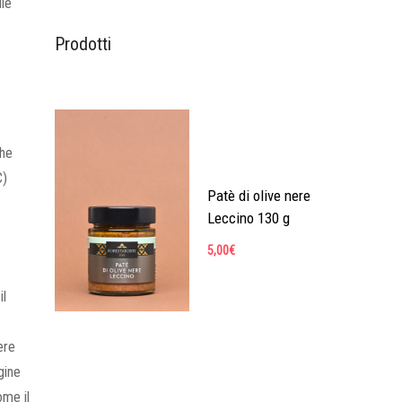
le
Prodotti
che
C)
Patè di olive nere
Leccino 130 g
5,00
€
il
ere
gine
ome il