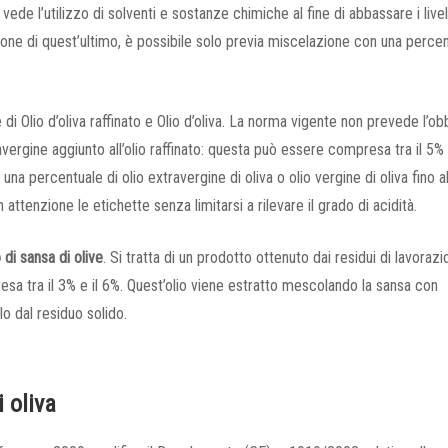
ede l’utilizzo di solventi e sostanze chimiche al fine di abbassare i livell
one di quest’ultimo, è possibile solo previa miscelazione con una perce
 Olio d’oliva raffinato e Olio d’oliva. La norma vigente non prevede l’ob
avergine aggiunto all’olio raffinato: questa può essere compresa tra il 5%
na percentuale di olio extravergine di oliva o olio vergine di oliva fino a
ttenzione le etichette senza limitarsi a rilevare il grado di acidità.
o di sansa di olive
. Si tratta di un prodotto ottenuto dai residui di lavoraz
sa tra il 3% e il 6%. Quest’olio viene estratto mescolando la sansa con
lo dal residuo solido.
i oliva