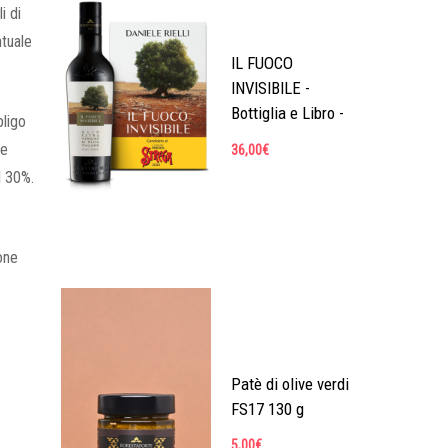
i di
ntuale
IL FUOCO
INVISIBILE -
Bottiglia e Libro -
bligo
 e
36,00
€
l 30%.
ione
Patè di olive verdi
FS17 130 g
5,00
€