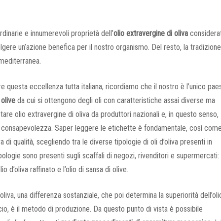
inarie e innumerevoli proprietà dell’
olio extravergine di oliva
considera
volgere un’azione benefica per il nostro organismo. Del resto, la tradizion
 mediterranea.
e questa eccellenza tutta italiana, ricordiamo che il nostro è l’unico pae
 olive
da cui si ottengono degli oli con caratteristiche assai diverse ma
re olio extravergine di oliva da produttori nazionali e, in questo senso,
a consapevolezza. Saper leggere le etichette è fondamentale, così com
di qualità, scegliendo tra le diverse tipologie di oli d’oliva presenti in
ipologie sono presenti sugli scaffali di negozi, rivenditori e supermercati: l
olio d’oliva raffinato e l’olio di sansa di olive.
va, una differenza sostanziale, che poi determina la superiorità dell’oli
ercio, è il metodo di produzione. Da questo punto di vista è possibile