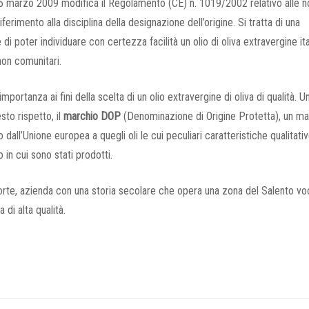
 marzo 2009 modifica il Regolamento (CE) n. 1019/2002 relativo alle 
ferimento alla disciplina della designazione dell’origine. Si tratta di una
i poter individuare con certezza facilità un olio di oliva extravergine ita
 non comunitari.
ortanza ai fini della scelta di un olio extravergine di oliva di qualità. U
sto rispetto, il
marchio DOP
(Denominazione di Origine Protetta), un ma
 dall’Unione europea a quegli oli le cui peculiari caratteristiche qualitati
in cui sono stati prodotti.
orte, azienda con una storia secolare che opera una zona del Salento vo
 di alta qualità.