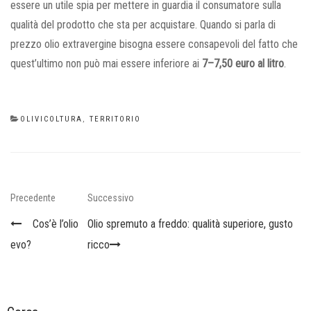
essere un utile spia per mettere in guardia il consumatore sulla
qualità del prodotto che sta per acquistare. Quando si parla di
prezzo olio extravergine bisogna essere consapevoli del fatto che
quest’ultimo non può mai essere inferiore ai
7–7,50 euro al litro
.
CATEGORIES
OLIVICOLTURA
,
TERRITORIO
Navigazione
Previous
Next
Precedente
Successivo
articoli
Post
Post
Cos’è l’olio
Olio spremuto a freddo: qualità superiore, gusto
evo?
ricco