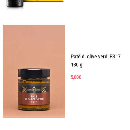
Patè di olive verdi FS17
130 g
5,00
€