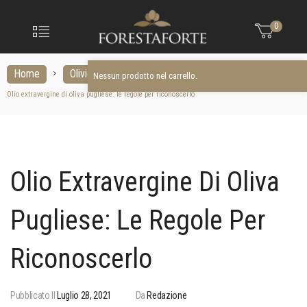
FORESTAFO
Nessun prodotto nel carrello.
Menu
0
Olio
extravergine
d'oliva
Home
Olivicoltura
Nessun prodotto nel carrello.
Olio extravergine di oliva pugliese: le regole per riconoscerlo
Olio Extravergine Di Oliva
Pugliese: Le Regole Per
Riconoscerlo
Pubblicato Il
Luglio 28, 2021
Da
Redazione