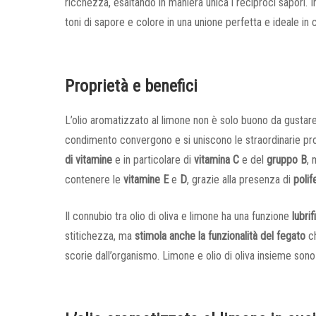
ricchezza, esaltando in maniera unica i reciproci sapori. 
toni di sapore e colore in una unione perfetta e ideale in 
Proprietà e benefici
L’olio aromatizzato al limone non è solo buono da gusta
condimento convergono e si uniscono le straordinarie prop
di vitamine
e in particolare di
vitamina C
e del
gruppo B
,
contenere le
vitamine E
e
D
, grazie alla presenza di
polif
Il connubio tra olio di oliva e limone ha una funzione
lubri
stitichezza, ma
stimola anche la funzionalità del fegato
ch
scorie dall’organismo. Limone e olio di oliva insieme sono