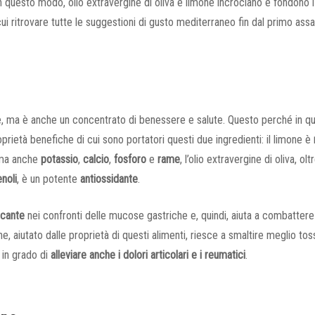
In questo modo, olio extravergine di oliva e limone incrociano e fondono i
cui ritrovare tutte le suggestioni di gusto mediterraneo fin dal primo assa
re, ma è anche un concentrato di benessere e salute. Questo perché in q
rietà benefiche di cui sono portatori questi due ingredienti: il limone è
 ma anche
potassio
,
calcio
,
fosforo
e
rame
, l’olio extravergine di oliva, olt
enoli
, è un potente
antiossidante
.
ficante
nei confronti delle mucose gastriche e, quindi, aiuta a combattere
e, aiutato dalle proprietà di questi alimenti, riesce a smaltire meglio tos
 in grado di
alleviare anche i dolori articolari e i reumatici
.