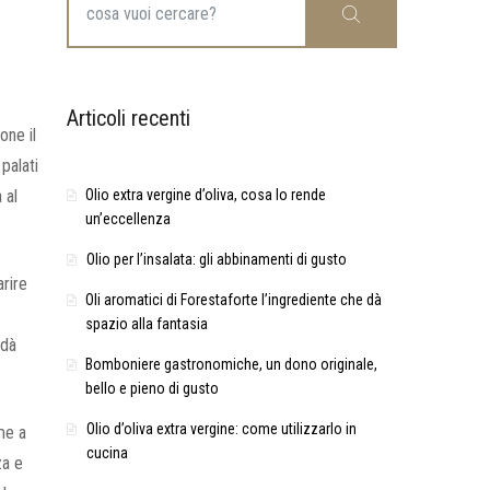
Cerca
for:
Articoli recenti
one il
palati
 al
Olio extra vergine d’oliva, cosa lo rende
un’eccellenza
Olio per l’insalata: gli abbinamenti di gusto
rire
Oli aromatici di Forestaforte l’ingrediente che dà
spazio alla fantasia
 dà
Bomboniere gastronomiche, un dono originale,
bello e pieno di gusto
Olio d’oliva extra vergine: come utilizzarlo in
me a
cucina
za e