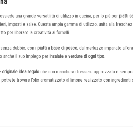
ina
possiede una grande versatilità di utilizzo in cucina, per lo più per
piatti sa
ieni, impasti e salse. Questa ampia gamma di utilizzo, unita alla fresche
o per liberare la creatività ai fornelli.
è, senza dubbio, con i
piatti a base di pesce
, dal merluzzo impanato all’ora
to anche il suo impiego per
insalate
e
verdure di ogni tipo
.
 e
originale idea regalo
che non mancherà di essere apprezzata è sempr
i
potrete trovare l’olio aromatizzato al limone realizzato con ingredienti 