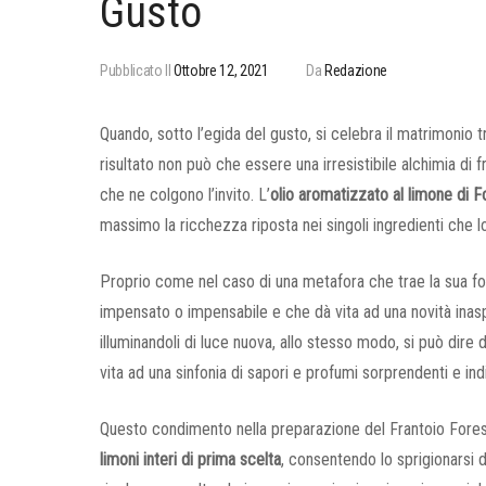
Gusto
Pubblicato Il
Ottobre 12, 2021
Da
Redazione
Quando, sotto l’egida del gusto, si celebra il matrimonio t
risultato non può che essere una irresistibile alchimia di f
che ne colgono l’invito. L’
olio aromatizzato al limone di 
massimo la ricchezza riposta nei singoli ingredienti che
Proprio come nel caso di una metafora che trae la sua f
impensato o impensabile e che dà vita ad una novità inaspe
illuminandoli di luce nuova, allo stesso modo, si può dire 
vita ad una sinfonia di sapori e profumi sorprendenti e ind
Questo condimento nella preparazione del Frantoio Fore
limoni interi di prima scelta
, consentendo lo sprigionarsi d