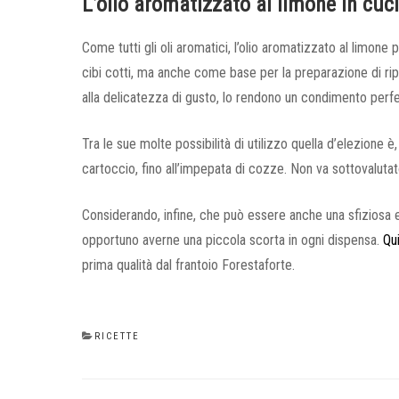
L’olio aromatizzato al limone in cuc
Come tutti gli oli aromatici, l’olio aromatizzato al limone 
cibi cotti, ma anche come base per la preparazione di rip
alla delicatezza di gusto, lo rendono un condimento perfett
Tra le sue molte possibilità di utilizzo quella d’elezione 
cartoccio, fino all’impepata di cozze. Non va sottovaluta
Considerando, infine, che può essere anche una sfiziosa
opportuno averne una piccola scorta in ogni dispensa.
Qu
prima qualità dal frantoio Forestaforte.
CATEGORIES
RICETTE