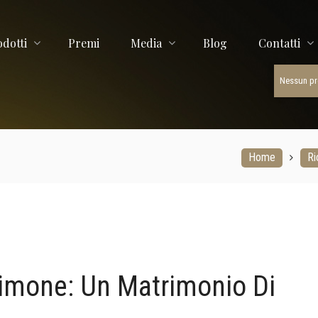
ORTE
odotti
Premi
Media
Blog
Contatti
Nessun pro
Home
Ri
Limone: Un Matrimonio Di