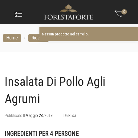
FORESTAFO
Nessun prodotto nel carrello.
Menu
0
Olio
extravergine
d'oliva
Nessun prodotto nel carrello.
Home
Ricette
Insalata di pollo agli agrumi
Insalata Di Pollo Agli
Agrumi
Pubblicato Il
Maggio 28, 2019
Da
Elisa
INGREDIENTI PER 4 PERSONE