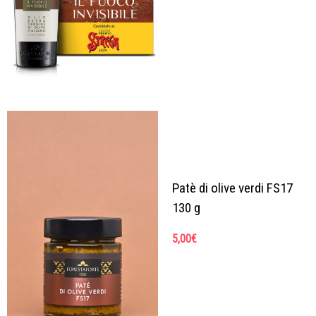
Patè di olive verdi FS17
130 g
5,00
€