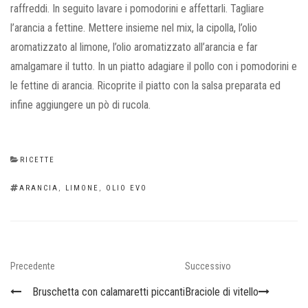
raffreddi. In seguito lavare i pomodorini e affettarli. Tagliare
l’arancia a fettine. Mettere insieme nel mix, la cipolla, l’olio
aromatizzato al limone, l’olio aromatizzato all’arancia e far
amalgamare il tutto. In un piatto adagiare il pollo con i pomodorini e
le fettine di arancia. Ricoprite il piatto con la salsa preparata ed
infine aggiungere un pò di rucola.
CATEGORIES
RICETTE
TAGS
ARANCIA
,
LIMONE
,
OLIO EVO
Navigazione
Previous
Next
Precedente
Successivo
articoli
Post
Post
Bruschetta con calamaretti piccanti
Braciole di vitello