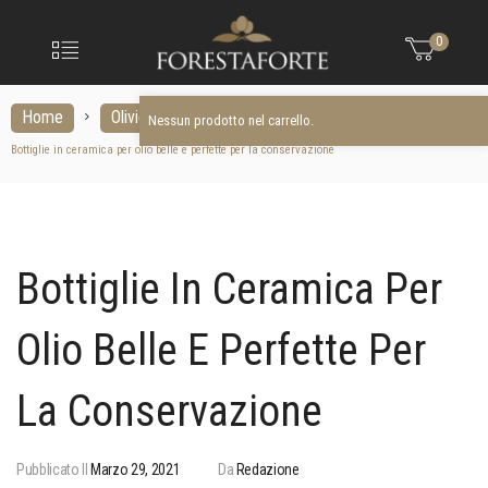
FORESTAFO
Nessun prodotto nel carrello.
Menu
0
Olio
extravergine
d'oliva
Home
Olivicoltura
Nessun prodotto nel carrello.
Bottiglie in ceramica per olio belle e perfette per la conservazione
Bottiglie In Ceramica Per
Olio Belle E Perfette Per
La Conservazione
Pubblicato Il
Marzo 29, 2021
Da
Redazione