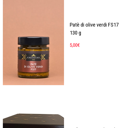
Patè di olive verdi FS17
130 g
5,00
€