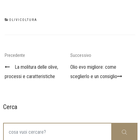
CATEGORIES
OLIVICOLTURA
Navigazione
Previous
Next
Precedente
Successivo
articoli
Post
Post
La molitura delle olive,
Olio evo migliore: come
processi e caratteristiche
sceglierlo e un consiglio
Cerca
Search
Cerca
for: